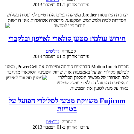
עידכון אחרון ב-01 דצמבר 2013
יצרנית המדפסות brother, משיקה דגמים אלחוטיים למדפסות בשלוש
הסדרות לבית ולמשתמש המקצועי. מדפסות אלחוטיות אינן דורשות
חיבור פיזי למחשב
חידוש עולמי: מטען סולארי לאייפון ובלקברי
קטגוריה:
גדג'טים
עידכון אחרון ב-01 דצמבר 2013
חברת MotionTouch הבריטית פיתחה ומייצרת את PowerCell, מטען
לטלפון סלולרי הפועל באמצעות אור. שרוול הטעינה הסולארי מתחבר
לצד האחורי של
מכשיר הטלפון הסלולרי
ובאמצעות הפאנל הסולארי עושה שימוש
באור על מנת לטעון את המכשיר.
Fujicom משווקת מטען לסלולרי הפועל על
בטריות
קטגוריה:
גדג'טים
עידכון אחרון ב-01 דצמבר 2013