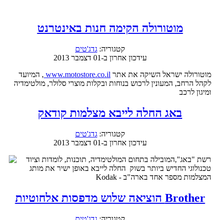
מוטורולה הקימה חנות באינטרנט
קטגוריה:
גדג'טים
עידכון אחרון ב-01 דצמבר 2013
מוטורולה ישראל השיקה את אתר
www.motostore.co.il
, המיועד
לקהל הרחב, המעונין לרכוש בנוחות ובקלות מוצרי סלולר, מולטימדיה
ומיגון לרכב
באג החלה לייבא מצלמות קודאק
קטגוריה:
גדג'טים
עידכון אחרון ב-01 דצמבר 2013
רשת "באג",המובילה בתחום המולטימדיה, תוכנות, לומדות וציוד
טכנולוגי החדיש ביותר בשוק החלה לייבא באופן ישיר את מותג
המצלמות מספר אחד בארה"ב - Kodak
Brother הוציאה שלוש מדפסות אלחוטיות
קטגוריה:
גדג'טים