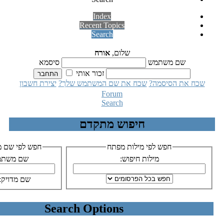
Index
Recent Topics
Search
שלום,
אורח
 משתמש
סיסמא
זכור אותי
הסיסמה?
שכח את שם המשתמש שלך?
יצירת חשבון
Forum
Search
חיפוש מתקדם
חפש לפי מילות מפתח
חפש לפי שם משתמש
מילות חיפוש:
שם משתמש:
שם מדויק:
Search Options