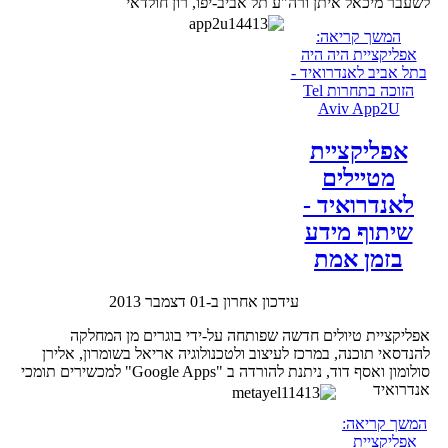
לשעבר מיכאל איתן ורה"ע תל אביב-יפו, רון חולדאי
המשך קריאה:
אפליקציית היה היה
בתל אביב לאנדרואיד -
הזוכה בתחרות Tel
Aviv App2U
אפליקציית
מטיילים
לאנדרואיד -
שיתוף מידע
בזמן אמת
עידכון אחרון ב-01 דצמבר 2013
אפליקציית טיולים חדשה שפותחה על-ידי בוגרים מן המחלקה
להנדסאי תוכנה, במרכז לעיצוב ולטכנולוגיה אריאל בשומרון, אלירן
סולומון ואסף דוד, ניתנת להורדה ב "Google Apps" למכשירים תומכי
אנדרואיד
המשך קריאה:
אפליקציית