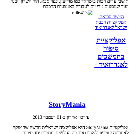
תושבי ערים רבות בישראל כמו מודיעין, כפר סבא, הוד השרון, יבנה
ועוד שנוסעים מדי יום לעבודה באמצעות הרכבת
המשך קריאה:
אפליקציית רכבת
ישראל לאנדרואיד
אפליקציית
סיפור
בהמשכים
לאנדרואיד -
StoryMania
עידכון אחרון ב-01 דצמבר 2013
אפליקציית StoryMania היא אפליקציה ישראלית חדשה שהושקה
לאחרונה לאייפון ולאנדרואיד בה הגולשים כותבים יחד סיפור