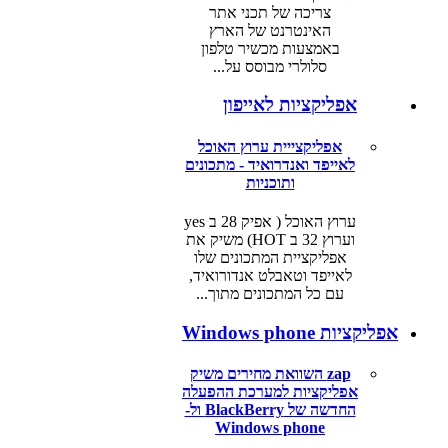
צריכה של תכני אתר
האינטרנט של הארץ
באמצעות מכשיר טלפון
סלולרי מבוסס על...
אפליקציות לאייפון
אפליקצייית ערוץ האוכל
לאייפד ואנדרואיד - מתכונים
ותוכניות
ערוץ האוכל ( אפיק 28 ב yes
וערוץ 32 ב HOT) משיק את
אפליקציית המתכונים שלו
לאייפד וטאבלט אנדורואיד,
עם כל המתכונים מתוך...
אפליקציות Windows phone
zap השוואת מחירים משיק
אפליקציות למערכת ההפעלה
החדשה של BlackBerry ול-
Windows phone