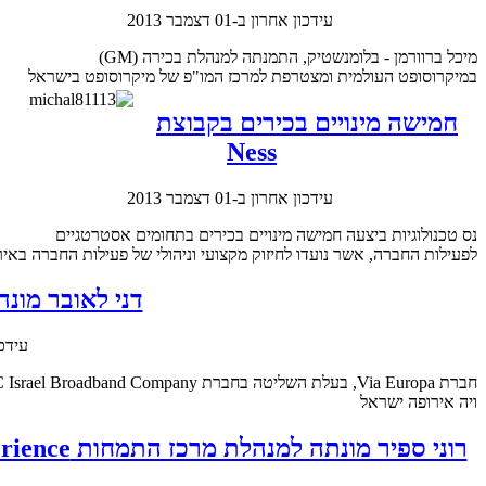
עידכון אחרון ב-01 דצמבר 2013
מיכל ברוורמן - בלומנשטיק, התמנתה למנהלת בכירה (GM)
במיקרוסופט העולמית ומצטרפת למרכז המו"פ של מיקרוסופט בישראל
חמישה מינויים בכירים בקבוצת
Ness
עידכון אחרון ב-01 דצמבר 2013
נס טכנולוגיות ביצעה חמישה מינויים בכירים בתחומים אסטרטגיים
לפעילות החברה, אשר נועדו לחיזוק מקצועי וניהולי של פעילות החברה באירופה, בתחום ביטחון פנים (Homeland Security) ובתחומי הפ
דני לאובר מונה
עידכון א
ויה אירופה ישראל
רוני ספיר מונתה למנהלת מרכז התמחות matrix experience