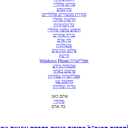
פורום סלולרי
מקינטוש
סקירת מכשירים סלולריים
חדשות סלולר
כל הכותרות
חיפוש טלפון סלולרי
בניית אתרים
כח אדם
טכנולוגיה
צילום וגדג'טים
הייטק
אפליקציות Windows Phone
אבטחת מידע
פרסום באתר
אפליקציות עסקיות
מחשוב ענן
מדיה וטלויזיה
אתם כאן:
סלולרי
כח אדם