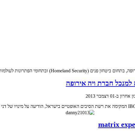
תרונות לעולמות מוצרי Microsoft, SAP וההדרכה
 למנכל חברת ויה אירופה
חרון ב-01 דצמבר 2013
חברת Via Europa, בעלת השליטה בחברת IBC Israel Broadband Company המקימה את רשת הסיבים האופטיים בישראל, הודיעה על מינו