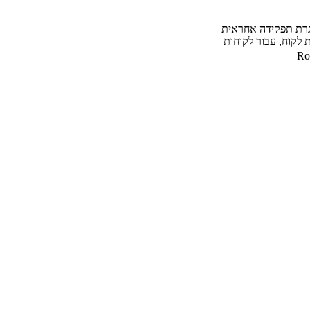
מונתה למנהלת מרכז התמחות matrix experience. במסגרת תפקידה אחראית
 לקוח, עבור לקוחות