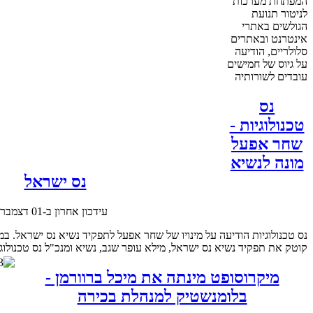
המפתחת מערכות
לניטור תנועת
הגולשים באתרי
אינטרנט ובאתרים
סלולריים, הודיעה
על גיוס של חמישים
עובדים לשורותיה
נס
טכנולוגיות -
שחר אפעל
מונה לנשיא
נס ישראל
עידכון אחרון ב-01 דצמבר 2013
נס טכנולוגיות הודיעה על מינויו של שחר אפעל לתפקיד נשיא נס ישראל. ב
קוטק את תפקיד נשיא נס ישראל, מילא עופר שגב, נשיא ומנכ"ל נס טכנולוגי
מיקרוסופט מינתה את מיכל ברוורמן -
בלומנשטיק למנהלת בכירה