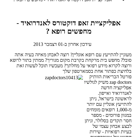
אפליקציית זאפ דוקטורס לאנדרואיד -
מחפשים רופא ?
עידכון אחרון ב-01 דצמבר 2013
מעוניין להתייעץ עם רופא אונליין? רוצה לאבחן מאיזה בעיה אתה
סובל? מחפש בית מרקחת בקרבת מקום מגוריך? ממתין בתור לרופא
ורוצה לקרוא מידע רפואי על מחלתך? מעכשיו תוכל לעשות זאת
בלחיצת כפתור אחת בסמארטפון שלך
פורטל הבריאות הוותיק
zap doctors משיק לגולשיו
אפליקציה חדשה
לאנדרואיד ואייפון.
לראשונה בישראל, ניתן
להתייעץ אונליין עם יותר
מ-1,000 רופאים מומחים
במגוון פורומים - מספר
חסר תקדים בסלולר, וניתן
לבצע אבחון עצמי של
בעיות רפואיות - שירות