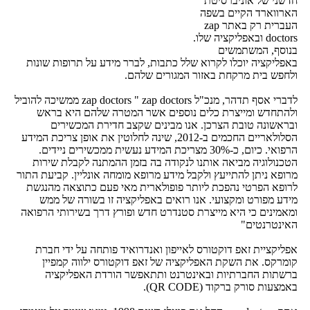
חדשני של אוניברסיטת
הארווארד הקיים בשפה
העברית רק באתר zap
doctors ובאפליקציה שלו.
בנוסף, המשתמשים
באפליקציה יוכלו לקרוא שלל כתבות, לברר מידע על תרופות שונות
ולחפש בית מרקחת באזור המגורים שלהם.
לדברי אסף תדהר, מנכ"ל zap doctors " zap doctors ממשיכה להוביל
ולהתחדש ומייצרת כלים נוספים אשר המטרה שלהם היא בראש
ובראשונה טובת הצרכן. אנו מבינים שקצב חדירת המכשירים
הסלולאריים החכמים ב-2012, שינה לחלוטין את אופן צריכת המידע
הרפואי. כיום, כ-30% מצריכת המידע נעשית ממכשירים ניידים.
הטכנולוגיה מביאה אותנו לנקודה בה בזמן ההמתנה לקבלת שירות
מרופא ניתן להתייעץ ולקבל מידע מרופא מומחה אונליין. קביעת התור
לרופא הפרטי נהפכת ליותר פופולארית מאי פעם כתוצאה מהנגשת
מידע מפורט ומקצועי. אנו רואים באפליקציה זו בשורה של ממש
ומאמינים כי היא מייצרת סטנדרט חדש ופורץ דרך בשירותי הרפואה
האינטרנטים"
אפליקציית זאפ דוקטורס לאייפון ואנדרואיד פותחה על ידי חברת
קומרקס. את השקת האפליקציה של זאפ דוקטורס ילווה קמפיין
ברשתות החברתיות ובאינטרנט ותתאפשר הורדת האפליקציה
באמצעות סורק ברקוד (QR CODE).