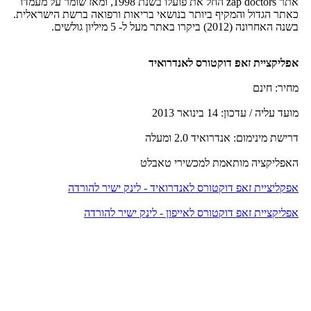
אתר zap doctors החל את פועלו בשנת 1998, ומאז שומר על מעמדו
כאתר הגדול והמקיף ביותר בנושאי בריאות ורפואה ברשת הישראלית.
בשנה האחרונה (2012) ביקרו באתר מעל ל- 5 מיליון גולשים.
אפליקציית זאפ דוקטורס לאנדרואיד
מחיר: חינם
מועד עליה / עדכון: 14 בינואר 2013
דרישת מינימום: אנדרואיד 2.0 ומעלה
האפליקציה מותאמת למכשירי טאבלט
אפקליציית זאפ דוקטורס לאנדרואיד - לינק ישיר להורדה
אפליקציית זאפ דוקטורס לאייפון - לינק ישיר להורדה