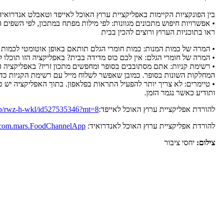
בין הפונקציות הקיימות באפליקציית ערוץ האוכל לאייפד וטאבלט אנדרואיד
• אפשרויות חיפוש מתכונים מגוונות: לפי מילות מפתח במתכון, לפי השפים ה
ראו בתוכניות הערוץ ורוצים להכין בבית
• המרה של כמות המנות: כמות חומרי הגלם תותאם באופן אוטומטי לכמות
• המרה של חומרי הגלם: אין לכם כוס מדידה בבית? באפליקציה הזו תוכלו ל
• רשימת קניות: אתם מסתובבים בסופר ומחפשים מתכון זריז? באפליקציה ה
המחלקות השונות בסופר. כמובן שאפשר לשלוח מייל עם רשימת הקניות כד
• טיימרים: לא צריך יותר להפעיל התראות בפלאפון. בתוך האפליקציה יש 
ותודיע כאשר נגמר הזמן.
להורדת אפליקציית ערוץ האוכל לאייפד:
app/rwz-h-wkl/id527535346?mt=8
להורדת אפליקציית ערוץ האוכל לאנדרואיד:
?id=com.mars.FoodChannelApp
צילום:
יחסי ציבור