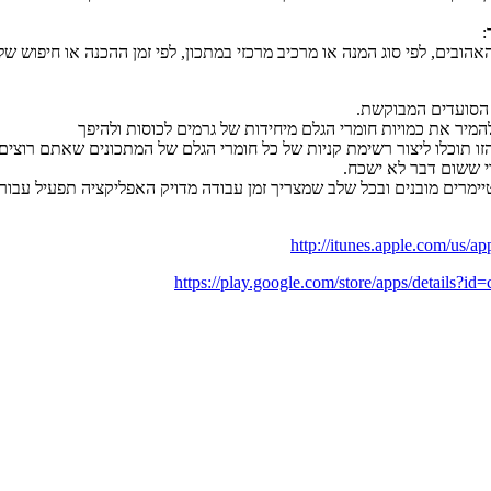
:
אהובים, לפי סוג המנה או מרכיב מרכזי במתכון, לפי זמן ההכנה או חיפוש ש
 הסועדים המבוקשת.
המיר את כמויות חומרי הגלם מיחידות של גרמים לכוסות ולהיפך
זו תוכלו ליצור רשימת קניות של כל חומרי הגלם של המתכונים שאתם רוצים
י ששום דבר לא ישכח.
טיימרים מובנים ובכל שלב שמצריך זמן עבודה מדויק האפליקציה תפעיל עבו
http://itunes.apple.com/us/
https://play.google.com/store/apps/details