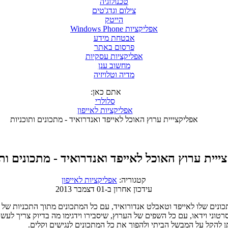
טכנולוגיה
צילום וגדג'טים
הייטק
אפליקציות Windows Phone
אבטחת מידע
פרסום באתר
אפליקציות עסקיות
מחשוב ענן
מדיה וטלויזיה
אתם כאן:
סלולרי
אפליקציות לאייפון
אפליקצייית ערוץ האוכל לאייפד ואנדרואיד - מתכונים ותוכניות
ייית ערוץ האוכל לאייפד ואנדרואיד - מתכונים ותו
קטגוריה:
אפליקציות לאייפון
עידכון אחרון ב-01 דצמבר 2013
בסרטוני וידאו, עם כל השפים של הערוץ, שיסבירו וידגימו מה בדיוק צריך לע
 להקל על המבשל הביתי ולהפוך את כל המתכונים לנגישים וקלים.