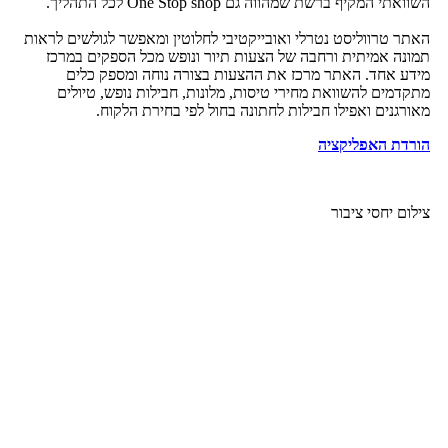
השוואתי המקיף ברשת שמהווה גם One Stop shop לכל התהליך.
האתר טרווליסט נטרלי ואובייקטיבי לחלוטין ומאפשר לגולשים לראות
תמונה אמיתית ורחבה של הצעות תיור ונופש מכל הספקים במרכז
מידע אחד. האתר מרכז את ההצעות בצורה נוחה ומספק כלים
מתקדמים להשוואת מחירי טיסות, מלונות, חבילות נופש, טיולים
מאורגנים ואפילו חבילות לחתונה בחול לפי בחירת הלקוח.
הורדת האפליקציה
צילום יחסי ציבור