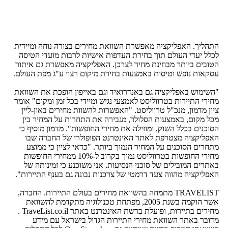
התהליך. האפליקציה מאפשרת השוואת מחירים בצורה נוחה ומיידית
לכלל יעדי העולם תוך בחירת העדפות אישיות לרבות מועדי הטיסה
הטובים ביותר מבחינת מחיר לצרכן. האפליקציה מאפשרת גם איתור
עסקאות נופש וטיסות באמצעות בחירת מיקום רצוי ע"ג מפת העולם.
"השימוש באפליקציה גם באנדרואיד וגם באייפון הופכת את השוואת
מחירי התיירות בטרווליסט לאמצעי נגיש ומיידי בכל זמן ומקום" אומר
ציון מדמון, מנכ"ל טרווליסט. "האפשרות להשוות מחירים באון-ליין
מכל מקום, באמצעות הסלולר, מגבירה את התחרות על המחיר בין
הסוכנים בכלל השוק, ומוזילה את מחירי החופשות". מדמון מוסיף כי
האפליקציה מצטרפת לאתר האינטרנט הפופולרי של החברה שבו
מתחרים הסוכנים על המחיר הנמוך ביותר. "כדאי לציין כי ממוצע
מחירי החופשות בטרווליסט נמוך בקרוב ל-10% ממחירי החופשות
באתרים המובילים של סוכני הנסיעות. אני משוכנע כי זמינותה של
האפליקציה מהווה צעד דרמטי של צרכנות נבונה גם בענף התיירות".
TRAVELIST מתמחה בהשוואת מחירים בעולם התיירות. החברה,
אשר הוקמה בשנת 2005, מפתחת טכנולוגיה מתקדמת להשוואת
מחירים בתיירות, ופועלת ברשת האינטרנט באתר TraveList.co.il .
מדובר באתר השוואת מחירי התיירות הגדול בישראל עם מידע