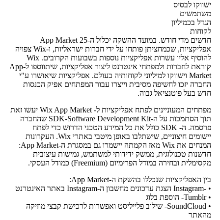
ישווקו לבסיס
משתמשים
הגדל בכמיליון
לקוחות
חדשים מדי חודש. במועד ההשקה יכלול ה-App Market 25
אפליקציות, שכמחציתן פותחו על ידי חברות ישראליות, ו-Wix צפויה
להוסיף אליו עשרות אפליקציות נוספות בשבועות הקרובים. Wix
קוראת לחברות ולמפתחי אינטרנט ליצור אפליקציות, שיתווספו ל-App
Market וישווקו למיליוני לקוחותיה בעולם. אפליקציות שיאושרו ע"י
החברה יזכו לחשיפה מסיבית וייצרו עבור המפתחים אפיק הכנסות
חדש בעל פוטנציאל גבוה.
מפתחים המעוניינים לפתח אפליקציות ל- Wix App Market יעשו זאת
תוך הסתמכות על ה-SDK-Software Development Kit שהחברה
פרסמה. ה- SDK כולל את כל המידע הטכני הדרוש כדי לפתח
יישומים חיצוניים, שישתלבו באופן מיטבי באתרי Wix. העקרונות
המנחים את Wix מאז הקמתה יישמרו גם במסגרת ה-App Market:
חדשנות טכנולוגית, ממשק ידידותי למשתמש, גמישות עיצובית
מקסימלית ובחירה במודל הפרימיום (Freemium) כמודל העסקי.
בין האפליקציות שנכללו בהשקת ה-App Market:
• -Instagram הצגת עדכונים מחשבון ה-Instagram באתר האינטרנט
• Tumblr- הוספת בלוג
• SoundCloud- שילוב פלייליסט ואפשרות לרכישת קבצי מוזיקה
מהאתר