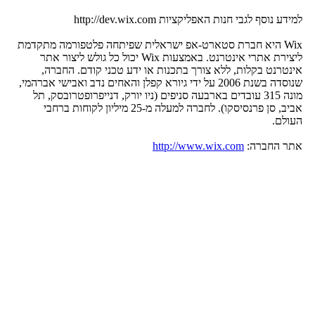
למידע נוסף לגבי חנות האפליקציות http://dev.wix.com
Wix היא חברת סטארט-אפ ישראלית שפיתחה פלטפורמה מתקדמת
ליצירת אתרי אינטרנט. באמצעות Wix יכול כל גולש ליצור אתר
אינטרנט בקלות, ללא צורך בתכנות או ידע טכני קודם. החברה,
שנוסדה בשנת 2006 על ידי גיורא קפלן והאחים נדב ואבישי אברהמי,
מונה 315 עובדים בארבעה סניפים (ניו יורק, דנייפרופטרובסק, תל
אביב, סן פרנסיסקו). לחברה למעלה מ-25 מיליון לקוחות ברחבי
העולם.
אתר החברה:
http://www.wix.com