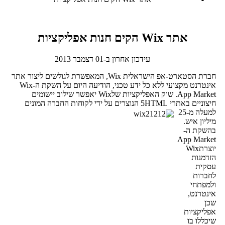
אתר Wix הקים חנות אפליקציות
עידכון אחרון ב-01 דצמבר 2013
חברת הסטארט-אפ הישראלית Wix, המאפשרת לגולשים ליצור אתר
אינטרנט מקצועי ללא כל ידע טכני, הודיעה היום על השקת ה-Wix
App Market. שוק האפליקציות שלWix יאפשר שילוב יישומים
חיצוניים באתרי 5HTML הנוצרים על ידי לקוחות החברה
המונים
למעלה מ-25
מיליון איש.
בהשקת ה-
App Market
יוצרתWix
הזדמנות
עסקית
לחברות
ולמפתחי
אינטרנט,
שכן
אפליקציות
שיכללו בו