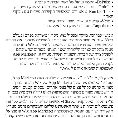
• DaPulse- הקמה וניהול של רשת חברתית פרטית
• Ordr.In – תפריט למסעדות עם ממשק מובנה לשיווק בפייסבוק
• Rumble Talk- צ'אט רום המאפשר תקשורת מיידית עם מבקרי
האתר
• Vcita- קביעת פגישות וטפסי יצירת קשר
• Targethero- מערכת שיווק דואר אלקטרוני
אבישי אברהמי, מייסד ומנכ"ל Wix מסר: "בישראל בפרט ובעולם
בכלל ישנם אינספור מפתחים העובדים על מוצרים שיעצבו את החוויה
האינטרנטית העתידית. המטרה שהצבנו לעצמנו ב-Wix היא לתת
מענה מתקדם לצרכי הלקוחות שלנו, ואנחנו בטוחים שחשיפתם
לאפליקציות של חברות חיצוניות תשרת מטרה זו. ה-App Market
החדש ייצר לחברות ולמפתחים ישראליים הזדמנות עסקית להגיע
לקהל רחב, ואנחנו גאים להיות האכסניה ליצירתיות ולחדשנות
הטכנולוגית שיביאו איתם ל-Wix."
איציק לוי, מנכ"ל vCita, שאפליקציה שלה מוצעת ב-App Market,
הוסיף: "האינטגרציה שלנו ב-App Market של Wix הוכחה כדרך
מצויינת להגיע לקהל עצום של בעלי אתרים, עסקים קטנים ויזמים.
תוך שבועות ספורים ממועד ההצטרפות ראינו גדילה דרמטית בכמות
ההתקנות ומאות משתמשים חדשים מצטרפים לשירות שלנו מדי יום.
ע"י התקנת האפליקציה של vCita אנשים יכולים לזהות ולגייס לקוחות
פוטנציאלים ישירות מאתר האינטרנט שלהם והמבקרים נהנים מערוץ
תקשורת ישיר עם העסק. לאינטגרציה ב-Wix App Market פוטנציאל
רב והיא ומשרתת הן את החברות המפתחות והן את משתמשי הקצה."