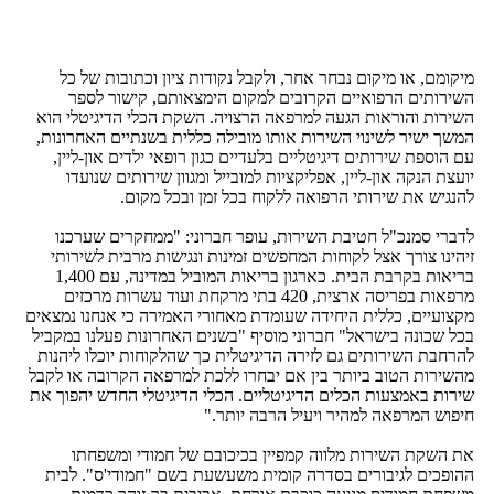
מיקומם, או מיקום נבחר אחר, ולקבל נקודות ציון וכתובות של כל
השירותים הרפואיים הקרובים למקום הימצאותם, קישור לספר
השירות והוראות הגעה למרפאה הרצויה. השקת הכלי הדיגיטלי הוא
המשך ישיר לשינוי השירות אותו מובילה כללית בשנתיים האחרונות,
עם הוספת שירותים דיגיטליים בלעדיים כגון רופאי ילדים און-ליין,
יועצת הנקה און-ליין, אפליקציות למובייל ומגוון שירותים שנועדו
להנגיש את שירותי הרפואה ללקוח בכל זמן ובכל מקום.
לדברי סמנכ"ל חטיבת השירות, עופר חברוני: "ממחקרים שערכנו
זיהינו צורך אצל לקוחות המחפשים זמינות ונגישות מרבית לשירותי
בריאות בקרבת הבית. כארגון בריאות המוביל במדינה, עם 1,400
מרפאות בפריסה ארצית, 420 בתי מרקחת ועוד עשרות מרכזים
מקצועיים, כללית היחידה שעומדת מאחורי האמירה כי אנחנו נמצאים
בכל שכונה בישראל" חברוני מוסיף "בשנים האחרונות פעלנו במקביל
להרחבת השירותים גם לזירה הדיגיטלית כך שהלקוחות יוכלו ליהנות
מהשירות הטוב ביותר בין אם יבחרו ללכת למרפאה הקרובה או לקבל
שירות באמצעות הכלים הדיגיטליים. הכלי הדיגיטלי החדש יהפוך את
חיפוש המרפאה למהיר ויעיל הרבה יותר."
את השקת השירות מלווה קמפיין בכיכובם של חמודי ומשפחתו
ההופכים לגיבורים בסדרה קומית משעשעת בשם "חמודי'ס". לבית