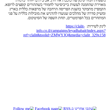
משפחת חמודיס מגיעה כוכבת אורחת, אביבית בר-זוהר כדמות
מאוירת שהוזמנה לעשות בייביסיטר לחמודי כשההורים קופצים לרופא.
הקמפיין מתמקד בהצגת הפריסה הרחבה של מרפאות כללית בארץ
ומשיק סדרה של מהלכים שנועדו להדגיש את מובילות כללית על פני
המתחרים בכל הפרמטרים, תחת השפה של הסיטקום.
לינק לשירות:
https://clalit-
info.co.il/campaigns/leyadhabait/index.aspx?
ref=clalit&toolid=ZMWYJQ&media=clalit_329x158