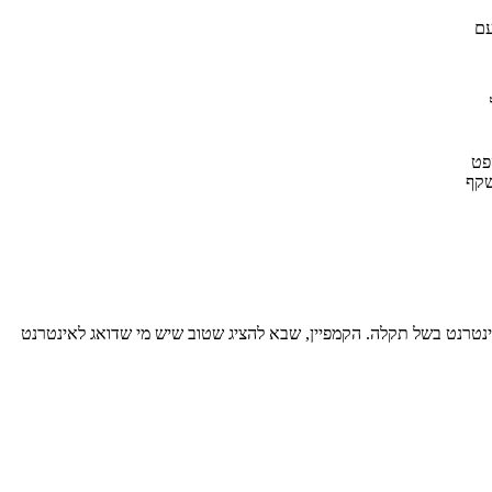
גלישה סלולרית. עם
ובלת קונספט
רות", משקף
ינטרנט בשל תקלה. הקמפיין, שבא להציג שטוב שיש מי שדואג לאינטרנט