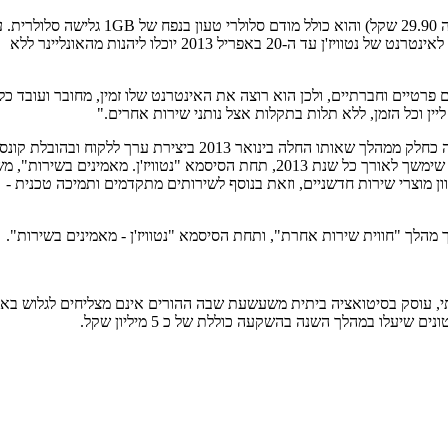
שירות ה"אונליינר" מוצע בתשלום חד פעמי של 199 שקל (דמי משלוח בגובה 29.90 שקל) והוא כולל מודם סלולרי טעון בנפח של 1GB 
סיום המכסה, הגלישה נחסמת ואין תעריפי חריגה. לקוחות חדשים שיצטרפו לאינטרנט של נטוויז'ן עד ה-20 באפריל 2013 יוכלו ליהנות מהאונליינר ללא
ם פרטיים וחברתיים, ולכן הוא רוצה את האינטרנט שלו זמין, מחובר ועובד כל
ין וכל הזמן, ללא תלות בתקלות אצל נותני שירות אחרים."
קבוצת סלקום ממשיכה לבסס את נטוויז'ן כמותג השירותים הביתיים בקבוצה כחלק ממהלך שאותו החלה בינואר 2013 ביצירת ערך ללקוח ובה
של חווית שירות כוללת ומבודלת שתיתן לו ערך מוסף כלקוח החברההמהלך שימשך לאורך כל שנת 2013, תחת הסיסמא "נטוויז'ן. מאמינים בשי
 מוצרי שירות חדשניים, וזאת בנוסף לשירותים מתקדמים ותמיכה טכנית -
מהלך "חווית שירות אחרת", ותחת הסיסמא "נטוויז'ן - מאמינים בשירות".
נתי, עוסק בסיטואציה ביתית משעשעת שבה ההורים אינם מצליחים לגלוש בא
לו במהלך השנה בהשקעה כוללת של כ 5 מיליון שקל.