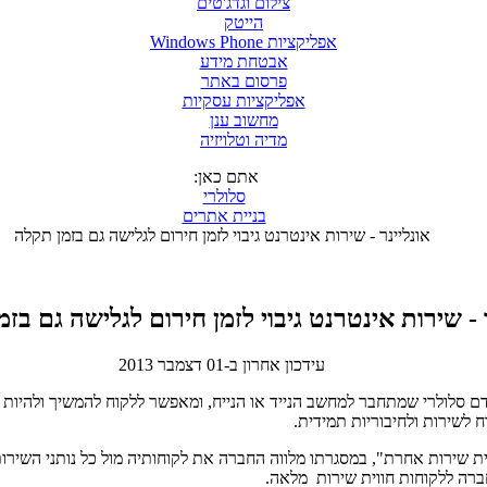
צילום וגדג'טים
הייטק
אפליקציות Windows Phone
אבטחת מידע
פרסום באתר
אפליקציות עסקיות
מחשוב ענן
מדיה וטלויזיה
אתם כאן:
סלולרי
בניית אתרים
אונליינר - שירות אינטרנט גיבוי לזמן חירום לגלישה גם בזמן תקלה
 - שירות אינטרנט גיבוי לזמן חירום לגלישה גם בז
עידכון אחרון ב-01 דצמבר 2013
ו מודם סלולרי שמתחבר למחשב הנייד או הנייח, ומאפשר ללקוח להמשיך ולהיות
 לשירות ולחיבוריות תמידית.
ווית שירות אחרת", במסגרתו מלווה החברה את לקוחותיה מול כל נותני השירו
רה ללקוחות חווית שירות מלאה.