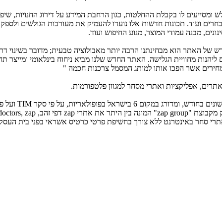
ומסייעים לו בקבלת ההחלטות, כגון הרחבת המידע על דירוג החנויות, שיפו
חרים ועוד. תכונות חדשות אלו נועדו להעמיק את מעורבות הגולשים ולספק
ונים, מבנה עמודי המוצר, מנוע החיפוש ועוד.
ם מסרה כי "העיצוב החדש של האתר הוא מבחינתנו הרבה יותר מאבולוציה טבעית; מדובר בשינוי
 ליהנות מחוויית הגלישה. האתר החדש שלנו מביא ניחוח בינלאומי ומייצר תח
zap השוואת מחירים כולל כיום למעלה מ- 1400 חנויות 
המידרוג לאינטרנט. לחברה שיתוף פעולה עם zap השוואת מחירים הינו חלק מ