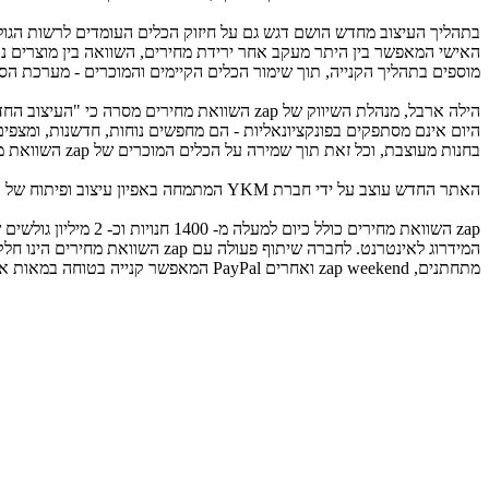
בתהליך העיצוב מחדש הושם דגש גם על חיזוק הכלים העומדים לרשות הגולש 
האישי המאפשר בין היתר מעקב אחר ירידת מחירים, השוואה בין מוצרים נב
מוספים בתהליך הקנייה, תוך שימור הכלים הקיימים והמוכרים - מערכת הסינ
הילה ארבל, מנהלת השיווק של zap השוואת מחירי
היום אינם מסתפקים בפונקציונאליות - הם מחפשים נוחות, חדשנות, ומצפים
בחנות מעוצבת, וכל זאת תוך שמירה על הכלים המוכרים של zap השוואת מחירים אשר הפכו אותו למותג המסמל צרכנות חכמה "
האתר החדש עוצב על ידי חברת YKM המתמחה באפיון עיצוב ופיתוח של אתרים, אפליקציות ואתרי מסחר למגוון פלטפורמות.
מתחתנים, zap weekend ואחרים PayPal המאפשר קנייה בטוחה במאות אתרי סחר באינטרנט ללא צורך בחשיפת פרטי כרטיס אשראי בפני בית העסק.