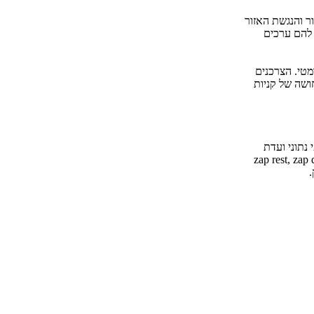
ר והנגשת האזור
 להם ערכים
 דרמטי. הצרכנים
ושה של קניות
וכ- 2 מיליון גולשים שונים בחודש, ומדורג במקום 6 בישראל בפופולאריות, על פי סקר TIM ועל פי נתוני ועדת
קבוצת "zap group" המונה בין היתר את אתרי zap דפי זהב, zap rest, zap doctors, zap