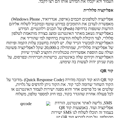
העמוד ולא יקבלו את המידע אותו הם רצו לקבל.
אפליקציה סלולרית
אפליקציה לטלפונים חכמים (אייפון, אנדרואיד, Windows Phone)
מאפשרת לעדכן את התומכים במידע שוטף ובמקביל לשלוח אליהם
הודעות שוטפות בדחיפה (Push) של תכנים רלוונטיים. המידע
באפליקציה נשאב מאתר האינטרנט ומוצג בצורה מותאמת לטלפון
סלולרי, לצד היכולת לשלוח הודעות בדחיפה למי שהוריד את
האפליקציה למכשיר הנייד שלו. יש לקחת בחשבון עלות הקמה ופיתוח
של אפליקציה סלולרית, שמתחילה ב-20,000 שקל לאפליקציה פשוטה
ועולה עם הוספת אפשרויות טכנולוגיות ותקציב לצורך שיווק
האפליקציה וקידום שלה באינטרנט, ברשתות חברתיות ובפרסום, על
מנת שניתן יהיה לעשות בה שימוש.
קוד QR
קוד QR הוא קוד תגובה מהירה (Quick Response Code) -מדובר על
הקוד השחור שדומה לבר קוד. את הקוד ניתן להדפיס על גלויות,
שלטים או כל פרסום אחר והוא מפנה ישירות לעמוד האינטרנט או
לכל פעולה אחרת שהוגדר בקוד, כמו חיוג למספר טלפון, משלוח
SMS, גלישה לאתר אינטרנט, הורדת
אפליקציה ועוד. באמצעות קוד QR
בעמוד זה תוכלו לשלוח לנו SMS ישירות
מהטלפון. על מנת לקרוא קוד QR יש