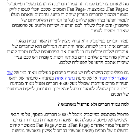
מה שאתם צריכים לפתוח זה עמוד חברים, הידוע גם בשמו הפייסבוקי
כ-Fan Page. באמצעות -Fan Page תומכים שלכם יוכלו לעשות לייק
בעמוד ולהפוך לחברים בערוץ שיחה דו כיווני. עדכונים שאתם תעלו
לעמוד יופיעו בציר הזמן שלהם (על פי הגדרות האלוגריתם של
פייסבוק) והם יוכלו לשלוח לכם הודעות ישירות ולהגיב על פרסומים
שאתם מעלים לעמוד.
עמוד חברים בפייסבוק הוא ערוץ מצוין ליצירת קשר ובניית מאגר
חברים איתו ניתן לשוחח. אחד היתרונות הגדולים הוא שחברים של
אוהדים שלכם יכולים גם כן לראות את הפרסומים שלכם וסביר להניח
שחלק מהחברים שלהם גרים באותה רשות מקומית ויש לכם עניין
שיכירו אתכם וידעו על הפעילות שלכם.
גם בפוליטיקה הישראלית יש עמודי פייסבוק פעילים מאוד כמו של
שר
האוצר יאיר לפיד
או של סיעת
נתניה אחת
בנתניה - סיעתה של ראש
העיריה מרים פיירברג שכולל מעל 4600 חברים ופעיל מאוד מבחינת
רמת התוכן שעולה לעמוד וכפועל יוצא מכך בתגובות, לייקים ושיתופים
של תכנים
למה עמוד חברים ולא פרופיל משתמש ?
פרופיל משתמש בפייסבוק מוגבל ל-5000 חברים. בנוסף, על פי תנאי
השימוש של פייסבוק מפלגה או רשימה המתמודדת בבחירות צריכה
להפעיל עמוד אוהדים (Fan Page). בנוסף, Fan Page מאפשר קידום
בתשלום של תכנים (שאינו אפשרי בפרופיל אישי) ומאפשר גמישות