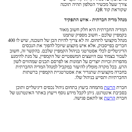
צורך שעל מכשיר הטלפון תהיה תוכנה
שקוראת קוד QR.
מנהל מדיה חברתית - איוש התפקיד
המדיה החברתית היא חלק חשוב מאוד
בקמפיין שלכם - חשוב מספיק שתמנו
מנהל מקצועי לתחום. זה לא צריך להיות הבן של השכנה, שיש לו 400
חברים בפייסבוק, אלא איש מקצוע שיוכל להפוך את הנכסים
הדיגיטליים לכלי אסטרטגי בניהול הקמפיין שלכם. בהקשר זה, חשוב
לעבור בצמוד עם היועצים המשפטיים של הקמפיין, על מנת להימנע
מהפרות זכויות יוצרים על תמונות או לפרסם תכנים שמהווים לשון
הרע. בכל מקרה מומלץ להיעזר במקביל למנהל המדיה החברתית
בחברה מקצועית שתגדיר את אסטרטגיית הקמפיין ברשתות
החברתיות ותסייע בניהול שלו.
חברת
הרשת
מתמחה
ביעוץ בתחום ניהול נכסים דיגיטליים ותוכן
בסביבת אינטרנט. ניתן לקבל מידע נוסף וייעוץ באתר האינטרנט של
חברת
הרשת
או לתאם פגישה.