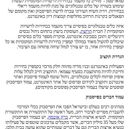
סמארטפון - מחייב כל מועמד בבחירות לרשויות המקומיות לעשות
שימוש בשורה של כלים טכנולוגיים על מנת להיות מועמד ריאלי
בבחירות. זירת השיח העירוני עברה לרשת הפייסבוק ואת מקומם של
הפאנלים בקרנות הרחוב מחליפות קבוצות דיון באינטרנט.
איזה כלים טכנולוגיים בסיסיים צריך מועמד בבחירות לרשויות
המקומיות ? חברת
הרשת
, העוסקת ביעוץ בתחום ניהול נכסים
דיגיטליים ותוכן בסביבת אינטרנט, סוקרת מספר כלים בסיסיים
שיכולים להועיל מאוד במהלך קמפיין בחירות לרשויות המקומיות או כל
קמפיין בחירות אחר, בו יש צורך לנהל שיחה פתוחה עם הציבור.
הגדרת תקציב
הפעילות באינטרנט ובניו מדיה מהווה חלק מרכזי בקמפיין בחירות
וחייבת להיות מתוקצבת כסעיף עצמאי. התקציב חייב לכלול עלות
איפיון ופיתוח לכלים טכנולוגיים, ניהול שוטף לעמוד פייסבוק ואתר
אינטרנט ותקציב לקידום ופרסום של אתר האינטרנט, עמוד הפייסבוק
ופוסטים שיעלו בעמוד הפייסבוק (פוסטים מקודמים).
עמוד חברים בפייסבוק
מנהיגים רבים בעולם ובישראל הפכו את הפייסבוק ככלי המרכזי
להעברת מסרים לציבור רחב, מעל ראשה של התקשורת או התקשורת
המקומית. לנשיא ארצות הברית,
ברק אובמה
, יש בעמוד הפייסבוק
שלו מעל 35 מיליון חברים, אשר מקבלים עדכונים שוטפים על פעילותו
כנשיא ארצות הברית וגם על דברים שטותיים שהוא עושה בבית הלבן.