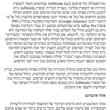
גוגל מפעילה כלי פרסום בשם AdWords שמתאים מאוד לקמפיין
בחירות או לקמפיין פוליטי. בעזרת הגדרת קמפיין AdWords ניתן
לקבוע מילות מפתח בהן יופיעו מודעות פרסום בזמן חיפוש המילה
במנוע החיפוש של גוגל או באתרי תוכן שמפרסמים מודעות גוגל על פי
הקשר תוכני (Google Adsense). המודעות מופיעות במודל (PPC
(Pay Per Clickכ כךש שהתשלום מבוצע רק עבור הקלקות בפועל.
ניתן גם לקבוע מודל של תשלום עבור אלף חשיפות של המודעה ולא
על פי הקלקה. כך, לדוגמא, אם מגדירים את מילת המפתח "גבעתיים"
הפרסום יופיע בחיפוש בגוגל של המילה (לצד או מעל תוצאות החיפוש)
ובכתבות באינטרנט שעוסקות בגבעתיים באתרים שהינם שותפי תוכן
של גוגל. לצורך הפרסום יש לקבוע תקציב יומי ואת התקציב למודעה
ניתן לנהל ידנית או לתת לגוגל לנהל בעצמו. כאשר מבוצע חיפוש,
המערכת מנהלת מעין "מכרז" ומילת המפתח שמוכנה לשלם את
הסכום הכספי הגבוה ביותר מופיע במקום טוב יותר לצד החיפוש.
ניהול נכון של פרסום מתחיל בהגדרה של מילות מפתח מתאימות, בניית
מודעות רלוונטיות ומוכרות, קביעת יעדים למודעות, ניהול שוטף של
תקציבים וטיוב מתמיד של מודעות ותקציבי פרסום. בעזרת ניהול נכון
של קמפיין AdWords ניתן בסכום כספי מוגדר להגדיל חשיפה של
המודעות ולשפר את התגובה.
אתר אינטרנט
אתר האינטנרט הוא כרטיס הביקור של המועמד לבחירות לרשויות
המקומיות. אם מישהו שמע עליכם, קיבל כרטיס ביקור או נפגש אתכם