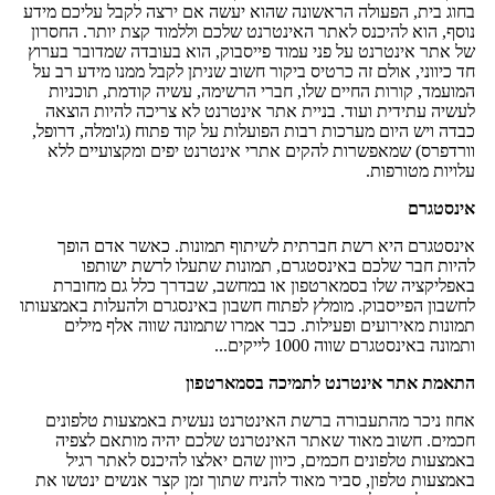
בחוג בית, הפעולה הראשונה שהוא יעשה אם ירצה לקבל עליכם מידע
נוסף, הוא להיכנס לאתר האינטרנט שלכם וללמוד קצת יותר. החסרון
של אתר אינטרנט על פני עמוד פייסבוק, הוא בעובדה שמדובר בערוץ
חד כיווני, אולם זה כרטיס ביקור חשוב שניתן לקבל ממנו מידע רב על
המועמד, קורות החיים שלו, חברי הרשימה, עשיה קודמת, תוכניות
לעשיה עתידית ועוד. בניית אתר אינטרנט לא צריכה להיות הוצאה
כבדה ויש היום מערכות רבות הפועלות על קוד פתוח (ג'ומלה, דרופל,
וורדפרס) שמאפשרות להקים אתרי אינטרנט יפים ומקצועיים ללא
עלויות מטורפות.
אינסטגרם
אינסטגרם היא רשת חברתית לשיתוף תמונות. כאשר אדם הופך
להיות חבר שלכם באינסטגרם, תמונות שתעלו לרשת ישותפו
באפליקציה שלו בסמארטפון או במחשב, שבדרך כלל גם מחוברת
לחשבון הפייסבוק. מומלץ לפתוח חשבון באינסגרם ולהעלות באמצעותו
תמונות מאירועים ופעילות. כבר אמרו שתמונה שווה אלף מילים
ותמונה באינסטגרם שווה 1000 לייקים...
התאמת אתר אינטרנט לתמיכה בסמארטפון
אחוז ניכר מהתעבורה ברשת האינטרנט נעשית באמצעות טלפונים
חכמים. חשוב מאוד שאתר האינטרנט שלכם יהיה מותאם לצפיה
באמצעות טלפונים חכמים, כיוון שהם יאלצו להיכנס לאתר רגיל
באמצעות טלפון, סביר מאוד להניח שתוך זמן קצר אנשים ינטשו את