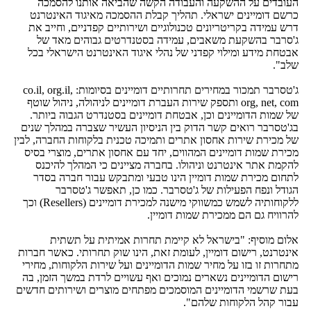
העובדים על ההשקעה והעבודה הקשה שהביאה אותנו להסמכה
כרשם דומיינים ישראלי. תהליך קבלת ההסמכה מאיגוד האינטרנט
דרש עמידה בקריטריונים טכנולוגיים ושירותיים קפדניים, וחייב את
ג'סרבר בהשקעת משאבים, עמידה בסטנדרטים גבוהים מאד של
אבטחת מידע ומילוי קפדני של נהלי איגוד האינטרנט הישראלי בכל
שלב".
ג'טסרבר תמכור במחירים תחרותיים דומיינים בסיומות: co.il, org.il,
org, net, com ותספק שירות העברת דומיינים לניהולה, ניהול שוטף
של שמות הדומיינים וכן, אבטחת דומיינים בסטנדרט הגבוה ביותר.
בג'טסרבר רואים קשר הדוק בין הניסיון העשיר שצברה במהלך שנים
של מכירת שירות אחסון אתרים ותמיכה טכנית בלקוחות החברה, לבין
מכירת שמות דומיינים המהווים, יחד עם אחסון אתרים, מוצרי בסיס
להקמת אתר אינטרנט וניהולו. בחברה מציינים כי המהלך להיכנס
לתחום מכירת שמות דומיין הינו טבעי ומתבקש עבור חברה בסדר
הגודל ונפח הפעילות של ג'טסרבר. כמו כן, תאפשר ג'טסרבר
ללקוחותיה לשמש כמשווקי מישנה למכירת דומיינים (Resellers) וכך
להרוויח גם הם ממכירת שמות דומיין.
אלום מוסיף: "בישראל לא קיימת תחרות אמיתית על תשתית
אינטרנט, רישום דומיין, לעומת זאת, הינו שוק תחרותי. כאשר חברות
מתחרות זו בזו על מחיר שמות הדומיינים ועל שירות הלקוחות, מחירי
רישום הדומיינים נשארים נמוכים ואף עשויים לרדת במשך הזמן, בה
בעת שרשמי הדומיינים המוסמכים מפתחים מוצרים ושירותים חדשים
עבור קהל הלקוחות שלהם".