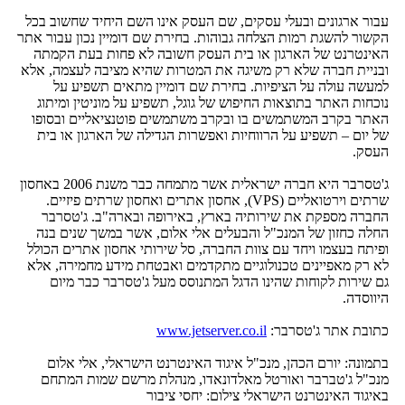
עבור ארגונים ובעלי עסקים, שם העסק אינו השם היחיד שחשוב בכל
הקשור להשגת רמות הצלחה גבוהות. בחירת שם דומיין נכון עבור אתר
האינטרנט של הארגון או בית העסק חשובה לא פחות בעת הקמתה
ובניית חברה שלא רק משיגה את המטרות שהיא מציבה לעצמה, אלא
למעשה עולה על הציפיות. בחירת שם דומיין מתאים תשפיע על
נוכחות האתר בתוצאות החיפוש של גוגל, תשפיע על מוניטין ומיתוג
האתר בקרב המשתמשים בו ובקרב משתמשים פוטנציאליים ובסופו
של יום – תשפיע על הרווחיות ואפשרות הגדילה של הארגון או בית
העסק.
ג'טסרבר היא חברה ישראלית אשר מתמחה כבר משנת 2006 באחסון
שרתים וירטואליים (VPS), אחסון אתרים ואחסון שרתים פיזיים.
החברה מספקת את שירותיה בארץ, באירופה ובארה"ב. ג'טסרבר
החלה כחזון של המנכ"ל והבעלים אלי אלום, אשר במשך שנים בנה
ופיתח בעצמו ויחד עם צוות החברה, סל שירותי אחסון אתרים הכולל
לא רק מאפיינים טכנולוגיים מתקדמים ואבטחת מידע מחמירה, אלא
גם שירות לקוחות שהינו הדגל המתנוסס מעל ג'טסרבר כבר מיום
היווסדה.
כתובת אתר ג'טסרבר:
www.jetserver.co.il
בתמונה: יורם הכהן, מנכ"ל איגוד האינטרנט הישראלי, אלי אלום
מנכ"ל ג'טברבר ואורטל מאלדונאדו, מנהלת מרשם שמות המתחם
באיגוד האינטרנט הישראלי צילום: יחסי ציבור