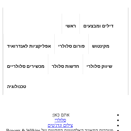
דילים ומבצעים
ראשי
מקינטוש
פורום סלולרי
אפליקציות לאנדרואיד
שיווק סלולרי
חדשות סלולר
מכשירים סלולריים
טכנולוגיה
אתם כאן:
סלולרי
צילום וגדג'טים
מערכות הסאונד האלחוטיות החדשות של Bowers & Wilkins