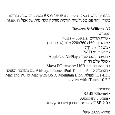
בלעדית ברשת באג - הליין החדש של B&W משלב 45 שנות מצוינות
באודיו יחד עם טכנולוגיית הזרמת מוזיקה אלחוטית של אפל AirPlay/
Bowers & Wilkins
A7
תכונות:
• טווח תדרים: 40Hz – 36KHz
• מימדים: 220x360x160 מ"מ (ע x ר x ג)
• משקל: 5.7 ק"ג
• קישוריות: WiFi
• תמיכה בטכנולוגיית AirPlay של Apple
• כולל שלט רחוק
• הזרמה בחיבור USB ממחשבי PC ו-Mac
• תאימות ל-AirPlay: iPhone, iPod Touch, iPad עם מערכת הפעלה
iOs 4.3.3 ומעלה, Mac with OS X Mountain Lion או Mac and PC
with iTunes 10.2.2 ומעלה.
חיבורים:
• RJ-45 Ethernet
• Auxiliary 3.5mm
• USB 2.0 להזרמה, סנכרון ושדרוג קושחה
מחיר- 3,699 שקל