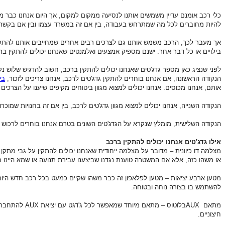
כלי רכב אומנם עדיין משמשים אותנו לנסיעה ממקום למקום, אך היום אנחנו כבר מת
להיות מחוברים לכל מה שמתרחש בעבודה, בין אם זה במשרד עצמו ובין אם בקשר 
אך מעבר לכך, הרכב משמש אותנו גם לצרכים רבים אחרים שמחייבים אותנו להתקין 
בילויים או כל דבר אחר. ישנם מספיק אמצעים ואלמנטים שאנחנו יכולים להתקין בר
לפני שנציג כאן מספר גדג'טים שאנחנו יכולים להתקין ברכב, חשוב להדגיש שלוש נ
הנקודה הראשונה, אם אנחנו בוחרים להתקין גדג'טים לרכב, אנחנו צריכים לזכור,
בי
אותם, אנחנו מכוסים. אנחנו יכולים למצוא מגוון ביטוחים מקיפים שיענו על הצרכים 
הנקודה השנייה, אנחנו יכולים למצוא מגוון גדג'טים לרכב, בין אם זה בחנויות שמוכ
הנקודה השלישית, מומלץ שנקרא על הגדג'טים השונים בטרם אנחנו בוחרים לרכוש גד
אילו גדג'טים אנחנו יכולים להתקין ברכב
מצלמה דו כיוונית – מדובר על מצלמה ייחודית שאנחנו יכולים להתקין על גבי 
או משהו כזה, אלא אם המשטרה טוענת נגדנו שביצענו עבירת תנועה או שמא היינו מ
מטען ארבע יציאות – מטען לפלאפון זה כבר משהו שקיים כמעט בכל רכב חדש היום.
להשתמש בו בצורה נוחה ובטוחה.
מתאם
AUX
בלוטוס – מתאם מיוחד שמאפשר לכל ג'דגט עם יציאת
AUX
להתחבר א
חיצוניים.