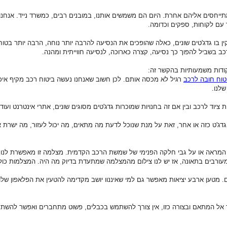
ייחסים אליהם אחרת. היום הם משמשים אותנו, במובנים רבים, כמשרד נייד. אנחנו נ
עם לקוחות, ספקים וכדומה.
בו גדג'טים שונים, כאלה שהופכים את הנסיעה להרבה יותר נוחה, הרבה יותר בטוחה
כב בשביל להפוך כך נסיעה, קצרה כארוכה, לנסיעה חווייתית ומהנה.
קודות משמעותיות בהקשר זה:
טוח חובה לרכב
רגיל לא מכסה אותם. לכן חשוב שאנחנו נעשה ביטוח רכב מקיף איכו
שלנו.
רות ציוד לרכב ובין אם זה בחנויות שמוכרות גדג'טים מסוגים שונים, אתרי אינטרנט ו
ג'ט כזה או אחר, זאת על מנת שנוכל לדעת מה מתאים, מה יכול לעזור, מה ישרת אותנ
מתקן המראה או על גבי חלקה הפנימי של שמשת הרכב הקדמית. מצלמה זו מאפשרת ל
עורבים בתאונה, אז יש לנו צילום מהמצלמה שמתעדת בדיוק מה היה. המצלמות כוללו
 מטען ארבע יציאות מאפשר גם למי שאיננוו יושב מקדימה להטעין את הפלאפון שלו
ל המתאם ובצורה כזו, אין צורך להשתמש בכבלים, פשוט מתחברים ואפשר להשתמש 