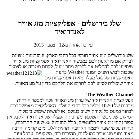
שלג בירושלים - אפליקציות מזג אוויר
לאנדרואיד
עידכון אחרון ב-12 דצמבר 2013
שלג בירושלים ומזג אוויר חורפי בכל רחבי הארץ, זו הזדמנות מצוינת
לבדוק אם מותקנות לכם במכשיר האנדרואיד אפליקציות מזג אוויר
שיסייעו לכם להחליט אם ללבוש מחר מעיל, לקחת מטריה או לצמצם
שכבות לבוש
חיפוש המונח Weather בחנות
האפליקציות של גוגל מעלה מאות אפליקציות מזג
אוויר שיכולות לסייע לכם לתרום את חלקכם בדיון על מזג האוויר.
The Weather Channel
אפליקציית האנדרואיד של ערוץ מזג האוויר זוכה למספר הורדות
מדהים של 10-50 מיליון בכל רחבי העולם. האפליקציה מאפשר לכם
לבחור כמעט כל נקודת יישוב בעולם, או לעשות שימוש ביכולות
המיקום של מכשיר הטלפון ומערכת ההפעלה של אנדרואיד ולקבל אין
ספור נתוני מזג אוויר רלוונטיים, כולל תחזית ל-36 שעות הקרובות,
תחזית על פי שעה ליממה הקרובה, תחזית ל-10 ימים קדימה והרבה
מאוד נתוני מזג אוויר כמו לחות, מהירות רוח, משקעים, ערפל ועוד.