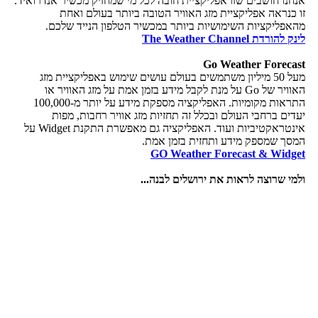
אנחנו חושבים שזו אפליקציית חובה לכל מי שמחזיק מכשיר אנדרואיד.
זו כנראה אפליקציית מזג האוויר הטובה ביותר בעולם ואחת
מהאפליקציות השימושיות ביותר במכשיר הטלפון הנייד שלכם.
לינק להורדת The Weather Channel
Go Weather Forecast
מעל 50 מיליון משתמשים בעולם עושים שימוש באפליקציית מזג
האוויר של Go על מנת לקבל מידע בזמן אמת על מזג האוויר או
התראות מקומיות. האפליקציה מספקת מידע על יותר מ-100,000
יעדים ברחבי העולם ובכלל זה תחזיות מזג אוויר רחבות, מפות
אינטראקטיביות ועוד. האפליקציה גם מאפשרת התקנת Widget על
המסך שמספק מידע ותחזית בזמן אמת.
GO Weather Forecast & Widget
ולמי שרוצה לראות את ירושלים לבנה...