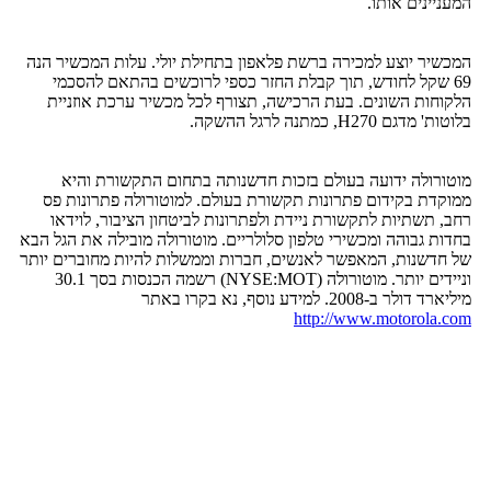
המעניינים אותו.
המכשיר יוצע למכירה ברשת פלאפון בתחילת יולי. עלות המכשיר הנה
69 שקל לחודש, תוך קבלת החזר כספי לרוכשים בהתאם להסכמי
הלקוחות השונים. בעת הרכישה, תצורף לכל מכשיר ערכת אוזניית
בלוטות' מדגם H270, כמתנה לרגל ההשקה.
מוטורולה ידועה בעולם בזכות חדשנותה בתחום התקשורת והיא
ממוקדת בקידום פתרונות תקשורת בעולם. למוטורולה פתרונות פס
רחב, תשתיות לתקשורת ניידת ולפתרונות לביטחון הציבור, לוידאו
בחדות גבוהה ומכשירי טלפון סלולריים. מוטורולה מובילה את הגל הבא
של חדשנות, המאפשר לאנשים, חברות וממשלות להיות מחוברים יותר
וניידים יותר. מוטורולה (NYSE:MOT) רשמה הכנסות בסך 30.1
מיליארד דולר ב-2008. למידע נוסף, נא בקרו באתר
http://www.motorola.com