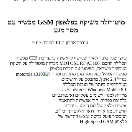
מוטורולה משיקה בפלאפון GSM מכשיר עם
מסך מגע
עידכון אחרון ב-01 דצמבר 2013
כחצי שנה בלבד לאחר שנחשף לראשונה בתערוכת CES מכשיר
הסלולר החכם MOTOSURF A3100 מכריזה מוטורולה על השקת
המכשיר בישראל, בשיתוף עם חברת פלאפון
מכשיר הטאץ' בעל מסך מגע מתקדם ומהיר
בגודל 2.4 אינץ', מתבסס על היישומים
המתקדמים ביותר של תוכנת הסלולר
Windows Mobile 6.1 ומאפשר גישה
מיידית למגוון יישומים עסקיים ואינטרנטיים
בלחיצת כפתור, תוך אפשרות להתאמה
אישית מלאה של לוח המגע - עדכוני
חדשות, מזג אוויר, דואר אלקטרוני וכיו"ב.
המכשיר פועל ברשת GSM החדשה של
פלאפון High Speed GSM