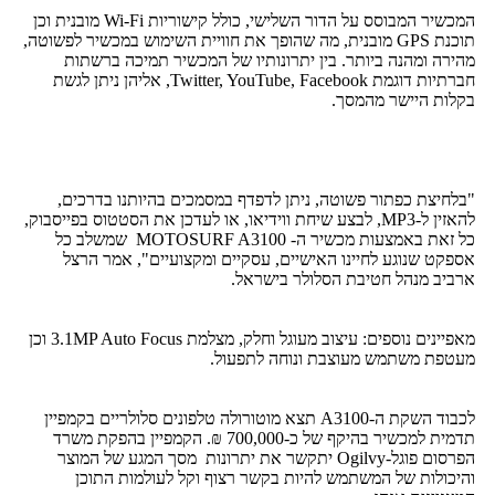
המכשיר המבוסס על הדור השלישי, כולל קישוריות Wi-Fi מובנית וכן
תוכנת GPS מובנית, מה שהופך את חוויית השימוש במכשיר לפשוטה,
מהירה ומהנה ביותר. בין יתרונותיו של המכשיר תמיכה ברשתות
חברתיות דוגמת Twitter, YouTube, Facebook, אליהן ניתן לגשת
בקלות היישר מהמסך.
"בלחיצת כפתור פשוטה, ניתן לדפדף במסמכים בהיותנו בדרכים,
להאזין ל-MP3, לבצע שיחת ווידיאו, או לעדכן את הסטטוס בפייסבוק,
כל זאת באמצעות מכשיר ה- MOTOSURF A3100 שמשלב כל
אספקט שנוגע לחיינו האישיים, עסקיים ומקצועיים", אמר הרצל
ארביב מנהל חטיבת הסלולר בישראל.
מאפיינים נוספים: עיצוב מעוגל וחלק, מצלמת 3.1MP Auto Focus וכן
מעטפת משתמש מעוצבת ונוחה לתפעול.
לכבוד השקת ה-A3100 תצא מוטורולה טלפונים סלולריים בקמפיין
תדמית למכשיר בהיקף של כ-700,000 ₪. הקמפיין בהפקת משרד
הפרסום פוגל-Ogilvy יתקשר את יתרונות מסך המגע של המוצר
והיכולות של המשתמש להיות בקשר רצוף וקל לעולמות התוכן