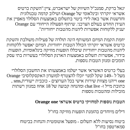
יגאל ברקת, סמנכ"ל השיווק של ישראכרט, ציין:"השקת כרטיס
אשראי יוקרתי ובינלאומי של Orange ושילוב קדמה טכנולוגית
וחדשנות אשר באה לידי ביטוי בתשלום באמצעות הסלולר מאפיין את
העידן החדש בעולם הצרכני. שיתוף הפעולה הייחודי עם Orange
יעניק ללקוחות אפשרות ליהנות מהטבות ייחודיות".
יוזמת הקמת המיזם המשותף הינה תולדה של פעילות משולבת והשקת
כרטיס אשראי יוקרתי הכולל הטבות ייחודיות. המיזם יאפשר ללקוחות
ליהנות מהטבות ייחודיות שיכללו הופעות מוזיקה בינלאומיות, הופעות
בידור, אפשרות תשלום באמצעות הארנק הסלולרי בעשרות בתי עסק
תומכים ומגוון הטבות נוספות.
בעלי כרטיס האשראי אשר ישלמו באמצעותו את החשבון הסלולרי
מעל ל –149 שקל למנוי יוכלו להצטרף למועדון האקסקלוסיבי Orange
one וייהנו מצוות שירות אישי בכל הערוצים - כוכבית ייעודית,sms ,
כתובת מייל ו- chat live ומהנחה קבועה של 18 אחוז במגוון רשתות
מובילות ומהטבות נוספות
הטבות נוספות למחזיקי כרטיס אשראי Orange one
דילים מיוחדים בהזמנת הופעות מוזיקה בחו"ל
ביטוח נסיעות ללא תשלום - מופעל אוטומטית והנחות בביטוח
סמארטפון בחו"ל