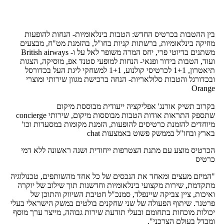
בין ההטבות בכרטיס החדש: הטבות בינלאומיות- הנחות להופעות
מוזיקה בינלאומיות, ברשתות קניות בחו"ל, בהזמנת מט"ח, מבצעים
משתנים בדיוטי פרי, יחס המרה משופר לאל על ו- British airways
ועוד, הטבות בידור ופנאי- הנחות למופעי סטנד אפ, מוסיקה, הצגות
תיאטרון, 1+1 לכרטיסי קולנוע, 1+1 למשחקי ליגת העל בכדורסל
ובכדורגל והטבות סלולאריות- הנחה ברכישת מגוון שירותי ומוצרי
Orange
בקרוב תשיק אורנג' אפליקציה ייעודית מבוססת מיקום
שתספק התראות אודות הטבות מבוססות מיקום, שירותי concierge
מיוחדים להזמנת כרטיסים להופעות, הזמנת מקומות במסעדות וכו'
בארץ ובחו"ל בממשק פשוט באמצעות chat
הכרטיס מוצע עם מתנת הצטרפות ייחודית ושנה ראשונה ללא דמי
כרטיס
"המיזם מעצים ומאחד את הנכסים של כל אחד מהשותפים, טכנולוגיה
מתקדמת, שירות מקצועי בינלאומיות וחדשנות תוך שילוב של יוקרה
ואיכות, ציין צביקה שיינפלד, סמנכ"ל חטיבת השיווק והתוכן של
פרטנר. שיתוף הפעולה של שני שחקנים בולטים במשק הישראלי בעלי
יכולות מוכחות בתחומם ובעלי תודעת שירות גבוהה, מייצר ערך מוסף
ומבדל בעולם הצרכני".