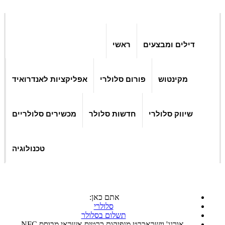
דילים ומבצעים
ראשי
מקינטוש
פורום סלולרי
אפליקציות לאנדרואיד
שיווק סלולרי
חדשות סלולר
מכשירים סלולריים
טכנולוגיה
אתם כאן:
סלולרי
תשלום בסלולר
אורנג' וישראכרט מנפיקות כרטיס אשראי מבוסס NFC