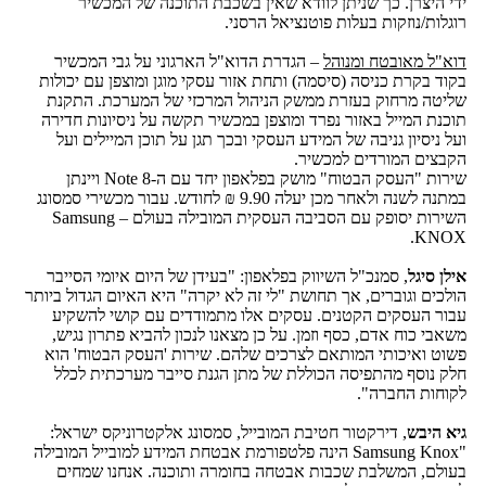
ידי היצרן. כך שניתן לוודא שאין בשכבת התוכנה של המכשיר
רוגלות/נוזקות בעלות פוטנציאל הרסני.
דוא"ל מאובטח ומנוהל
– הגדרת הדוא"ל הארגוני על גבי המכשיר
בקוד בקרת כניסה (סיסמה) ותחת אזור עסקי מוגן ומוצפן עם יכולות
שליטה מרחוק בעזרת ממשק הניהול המרכזי של המערכת. התקנת
תוכנת המייל באזור נפרד ומוצפן במכשיר תקשה על ניסיונות חדירה
ועל ניסיון גניבה של המידע העסקי ובכך תגן על תוכן המיילים ועל
הקבצים המורדים למכשיר.
שירות "העסק הבטוח" מושק בפלאפון יחד עם ה-Note 8 ויינתן
במתנה לשנה ולאחר מכן יעלה 9.90 ₪ לחודש. עבור מכשירי סמסונג
השירות יסופק עם הסביבה העסקית המובילה בעולם – Samsung
KNOX.
אילן סיגל
, סמנכ"ל השיווק בפלאפון: "בעידן של היום איומי הסייבר
הולכים וגוברים, אך תחושת "לי זה לא יקרה" היא האיום הגדול ביותר
עבור העסקים הקטנים. עסקים אלו מתמודדים עם קושי להשקיע
משאבי כוח אדם, כסף וזמן. על כן מצאנו לנכון להביא פתרון נגיש,
פשוט ואיכותי המותאם לצרכים שלהם. שירות 'העסק הבטוח' הוא
חלק נוסף מהתפיסה הכוללת של מתן הגנת סייבר מערכתית לכלל
לקוחות החברה".
גיא היבש
, דירקטור חטיבת המובייל, סמסונג אלקטרוניקס ישראל:
"Samsung Knox הינה פלטפורמת אבטחת המידע למובייל המובילה
בעולם, המשלבת שכבות אבטחה בחומרה ותוכנה. אנחנו שמחים