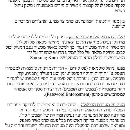
הניידים בארגון (IOS, אנדרואיד). המוצר מבוסס שירות בענן ומאפשר
ללקוח עסקי לנהל קבוצת מכשירים ניידים באמצעות ממשק ניהול
פשוט.
בין מגוון התכונות והמאפיינים שהמוצר מציע, הפיצ'רים המרכזיים
שיוצעו:
שליטה מרחוק על מכשירי העסק
– מגוון כלים למנהל לביצוע פעולות
מרחוק: נעילה, מחיקת התוכן הארגוני, מחיקה מלאה של תכולת
המכשיר, איתור מכשיר ועוד. כך למשל כאשר מכשיר נגנב המנהל יכול
לבצע מחיקה מלאה של כלל המידע הרגיש שהוגדר על ידי
המשתמשים כחלק מהאזור העסקי של Samsung Knox.
מנגנון ניהול סיסמאות (פס קודים)
– הגדרת מדיניות סיסמאות למכשירי
העסק ע"י חוקיות ותוקף הסיסמה, זמן וסוג הנעילה (תבנית, קוד,
סיסמה , אצבע וכו'). מערכת ניהול סיסמאות תסייע למשתמש להגדיר
סיסמא מורכבת לפיצוח ובמקביל תאפשר גם פתיחה באמצעות יכולות
זיהוי ביומטריות (במכשירים תומכים) תוך יצירת סטנדרט אבטחה
למשתמשים בארגון (Password Enforcement).
הגנה על מערכת ההפעלה
– הגנה מובנת ואוטומטית לבדיקה מערכות
הפעלה פרוצות המאפשרת תגובה במידה והמכשיר נפרץ, החל
מהודעה למנהל המערכת ועד נעילה ומחיקת של המכשיר כולו.
המערכת מבצעת בדיקה ראשונית בכל פעם שהמכשיר מופעל
ומוודאת שהמערכת ההפעלה הינה מערכת הפעלה רשמית וחתומה על