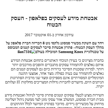
אבטחת מידע לעסקים בפלאפון - העסק
הבטוח
עידכון אחרון ב-01 אוקטובר 2017
ויחד עם השקת מכשיר סמסונג גלקסי נוט 8 הכריזה חברת פלאפון על
מהלך העסק הבטוח– פתרון אבטחת סייבר לעסקים קטנים המבוסס
על טכנולוגיית Samsung Knox המובילה בעולם
בחברה מציינים כי בעידן הנוכחי האתגרים בתחום אבטחת המידע
איתם נאלצים להתמודד עסקים מתגברים והופכים מורכבים יותר
ויותר. למרות שסכנות הסייבר ברורות כיום גם לעסקים קטנים הם
נאלצים להתמודד עם בעיה כפולה: מצד אחד, אמצעי ההגנה
המינימליים המסורתיים אינם מספיקים ומצד שני מרבית הפתרונות
הניתנים היום, מיועדים לחברות גדולות המצריכים מחלקות IT ועלותם
יקרה.
השירות מציע לבעלי עסקים קטנים פתרון סייבר לניהול ואבטחת מידע
מבית חברת סמסונג, המשלב אזור עסקי מוגן לצד ממשק ניהול ושליטה
מרחוק על מכשירים ניידים. מדובר בפתרון המיועד לכלל ההתקנים