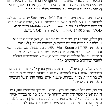
המולטירום; סטודיו העיצוב NDS Design Studio מצרפת שפיתח את
ממשקי המשתמש של חברות ZON (פורטוגל), UPC (הולנד), SFR
(צרפת) וזכה על עיצובים אלו בפרסים בינלאומיים רבים.
השירותים המתקדמים, הMultiRoom וה-Streamer יינתנו בחינם לכל
לקוחות ה VOD. ללקוחות שאין ברשותם VOD , חבילת השירותים
החדשה שתכלול גם את הStreamer, ה-MultiRoom ושירותי ה-
VOD, תעלה 14.90 שקל לחודש (מחיר ה -VOD כיום).
רון אילון, מנכ"ל yes, מסר: "פעם אחר פעם, yes מוכיחה כי היא
מובילה את חוויית הצפייה בישראל, ומציבה רף עליון לשידורי
הטלוויזיה. שירות ה-MultiRoom, בשילוב עם ממשק משתמש חדשני
והמעבר לשידורי טלוויזיה פרסונאלית, שם את ישראל בקדמת
הטכנולוגיה של הטלוויזיה הרב ערוצית, שהיא מהראשונה בעולם
להוביל שירותים מתקדמים אלה."
איציק אליקים, סמנכ"ל ההנדסה של yes הוסיף: "לאחר פיתוח שארך
כשנתיים, אנחנו גאים להטמיע את הטכנולוגיות המתקדמות ביותר
לטובת חוויית צפייה עשירה, ששמה אותנו בחוד החנית של תעשיית
הטלוויזיה העולמית."
גלי ניר, סמנכ"ל השיווק של yes אמרה: "במהלך המשולש הזה, yes
היתה קשובה לקול הלקוחות, ולאחר שזיהינו כי מדובר בצורך אמיתי
מובהק העולה באופן בולט במחקרים ובקבוצות המיקוד, לקחנו על
עצמנו את ההזדמנות להיות הראשונים שנותנים מענה לצורך היומיומי