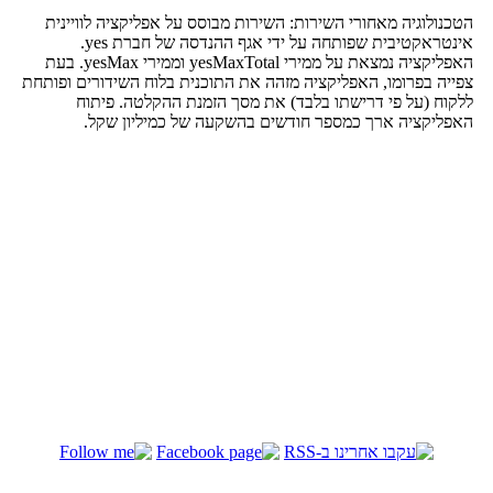
הטכנולוגיה מאחורי השירות: השירות מבוסס על אפליקציה לוויינית
אינטראקטיבית שפותחה על ידי אגף ההנדסה של חברת yes.
האפליקציה נמצאת על ממירי yesMaxTotal וממירי yesMax. בעת
צפייה בפרומו, האפליקציה מזהה את התוכנית בלוח השידורים ופותחת
ללקוח (על פי דרישתו בלבד) את מסך הזמנת ההקלטה. פיתוח
האפליקציה ארך כמספר חודשים בהשקעה של כמיליון שקל.