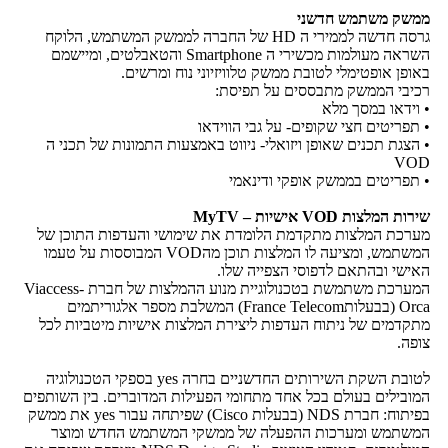
ממשק משתמש חדשני
גרסה חדשה לממירי ה HD של החברה לממשק המשתמש, הלוקח
השראה מעולמות מכשירי ה Smartphone והטאבלטים, ומיישמם
באופן אופטימלי לטובת ממשק טלוויזיוני נוח ומרשים.
רכיבי הממשק מתבססים על תפיסת:
• וידאו במסך מלא
• תפריטים חצי שקופים- על גבי הווידאו
• הצגת תכנים שאופן ויזואלי- ניווט באמצעות התמונות של תכני ה
VOD
• תפריטים בממשק אופקי ודינאמי
שירות המלצות VOD אישיות – MyTV
מערכת המלצות מתקדמת הלומדת את שימושי והעדפות התוכן של
המשתמש, ומציעה לו המלצות תוכן מהVOD המבוססות על טעמו
האישי ובהתאם לדפוסי הצפייה שלו.
המערכת משתמשת בטכנולוגיית מנוע ההמלצות של חברת Viaccess-
Orca (בבעלותFrance Telecom) המשלבת מספר אלגוריתמים
מתקדמים של ניתוח העדפות ליצירת המלצות אישיות מיטביות לכל
צופה.
לטובת השקת השירותים החדשניים בחרה yes בספקי הטכנולוגיה
המובילים בעולם בכל אחד מתחומי הפעילות המדוברים. בין השותפים
בפיתוח: חברת NDS (בבעלות Cisco) שפיתחה עבור yes את ממשק
המשתמש ומערכות ההפעלה של ממשקי המשתמש החדש ומוצר