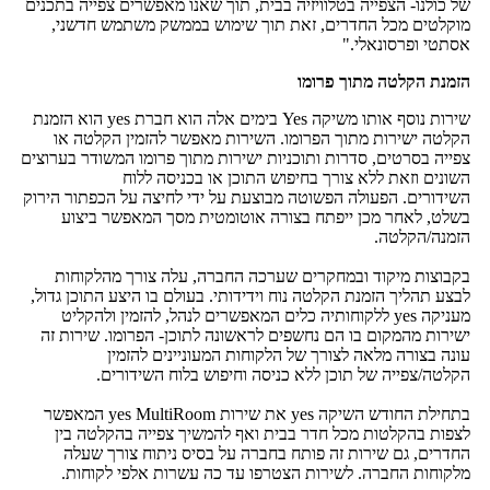
של כולנו- הצפייה בטלוויזיה בבית, תוך שאנו מאפשרים צפייה בתכנים
מוקלטים מכל החדרים, זאת תוך שימוש בממשק משתמש חדשני,
אסתטי ופרסונאלי."
הזמנת הקלטה מתוך פרומו
שירות נוסף אותו משיקה Yes בימים אלה הוא חברת yes הוא הזמנת
הקלטה ישירות מתוך הפרומו. השירות מאפשר להזמין הקלטה או
צפייה בסרטים, סדרות ותוכניות ישירות מתוך פרומו המשודר בערוצים
השונים וזאת ללא צורך בחיפוש התוכן או בכניסה ללוח
השידורים. הפעולה הפשוטה מבוצעת על ידי לחיצה על הכפתור הירוק
בשלט, לאחר מכן ייפתח בצורה אוטומטית מסך המאפשר ביצוע
הזמנה/הקלטה.
בקבוצות מיקוד ובמחקרים שערכה החברה, עלה צורך מהלקוחות
לבצע תהליך הזמנת הקלטה נוח וידידותי. בעולם בו היצע התוכן גדול,
מעניקה yes ללקוחותיה כלים המאפשרים לנהל, להזמין ולהקליט
ישירות מהמקום בו הם נחשפים לראשונה לתוכן- הפרומו. שירות זה
עונה בצורה מלאה לצורך של הלקוחות המעוניינים להזמין
הקלטה/צפייה של תוכן ללא כניסה וחיפוש בלוח השידורים.
בתחילת החודש השיקה yes את שירות yes MultiRoom המאפשר
לצפות בהקלטות מכל חדר בבית ואף להמשיך צפייה בהקלטה בין
החדרים, גם שירות זה פותח בחברה על בסיס ניתוח צורך שעלה
מלקוחות החברה. לשירות הצטרפו עד כה עשרות אלפי לקוחות.