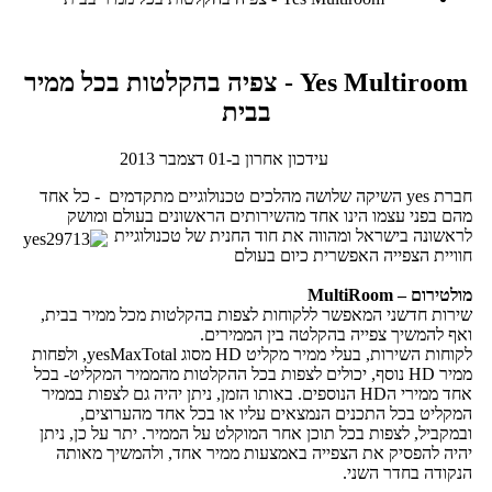
Yes Multiroom - צפיה בהקלטות בכל ממיר
בבית
עידכון אחרון ב-01 דצמבר 2013
חברת yes השיקה שלושה מהלכים טכנולוגיים מתקדמים - כל אחד
מהם בפני עצמו הינו אחד מהשירותים הראשונים בעולם ומושק
לראשונה בישראל
ומהווה את חוד החנית של טכנולוגיית
חוויית הצפייה האפשרית כיום בעולם
מולטירום – MultiRoom
שירות חדשני המאפשר ללקוחות לצפות בהקלטות מכל ממיר בבית,
ואף להמשיך צפייה בהקלטה בין הממירים.
לקוחות השירות, בעלי ממיר מקליט HD מסוג yesMaxTotal, ולפחות
ממיר HD נוסף, יכולים לצפות בכל ההקלטות מהממיר המקליט- בכל
אחד ממירי הHD הנוספים. באותו הזמן, ניתן יהיה גם לצפות בממיר
המקליט בכל התכנים הנמצאים עליו או בכל אחד מהערוצים,
ובמקביל, לצפות בכל תוכן אחר המוקלט על הממיר. יתר על כן, ניתן
יהיה להפסיק את הצפייה באמצעות ממיר אחד, ולהמשיך מאותה
הנקודה בחדר השני.