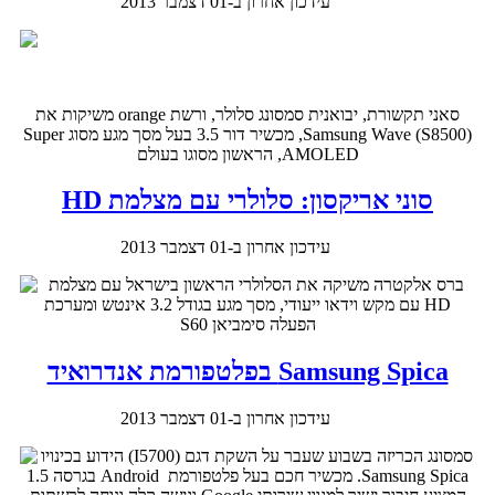
עידכון אחרון ב-01 דצמבר 2013
סאני תקשורת, יבואנית סמסונג סלולר, ורשת orange משיקות את
(S8500) Samsung Wave, מכשיר דור 3.5 בעל מסך מגע מסוג Super
AMOLED, הראשון מסוגו בעולם
סוני אריקסון: סלולרי עם מצלמת HD
עידכון אחרון ב-01 דצמבר 2013
ברס אלקטרה משיקה את הסלולרי הראשון בישראל עם מצלמת
HD עם מקש וידאו ייעודי, מסך מגע בגודל 3.2 אינטש ומערכת
הפעלה סימביאן S60
Samsung Spica בפלטפורמת אנדרואיד
עידכון אחרון ב-01 דצמבר 2013
סמסונג הכריזה בשבוע שעבר על השקת דגם (I5700) הידוע בכינויו
Samsung Spica. מכשיר חכם בעל פלטפורמת Android בגרסה 1.5