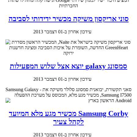
המציע חיבור ישיר למגוון שירותי Google וגישה קלה ונוחה לרשתות
החברתיות
סוני אריקסון משיקה מכשיר ידידותי לסביבה
עידכון אחרון ב-01 דצמבר 2013
סוני אריקסון משיקה בישראל את Naite, המכשיר הראשון מסדרת
GreenHeart החדשה, השומרת על איכות הסביבה ומציגה חדשנות
ירוקה
סמסונג galaxy יוצא אצל שלוש המפעילות
עידכון אחרון ב-01 דצמבר 2013
סאני תקשורת, יבואנית סמסונג סלולר משיקה את Samsung Galaxy -
Samsung I7500, מכשיר מגע מלא, המבוסס על מערכת ההפעלה
Android הראשון בארץ
Samsung Corby מכשיר מגע מלא המיועד
לקהל צעיר
עידכון אחרון ב-01 דצמבר 2013